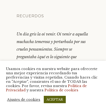
RECUERDOS
Un día gris la oí venir. Oí venir a aquella
muchacha temerosa y perturbada por sus
crueles pensamientos. Siempre se
preguntaba ¿qué es lo siguiente que
tendría que sufrir?
Usamos cookies en nuestra website para ofrecerte
una mejor experiencia recordando tus
preferencias y visitas repetidas. Cuando haces clic
en "Aceptar", consientes el uso de TODAS las
cookies. Por favor, revisa nuestra
Política de
Creado con WordPress
Tema: Libretto por
Privacidad
y nuestra
Política de cookies
WordPress.com
.
Ajustes de cookies
ACEPTAR