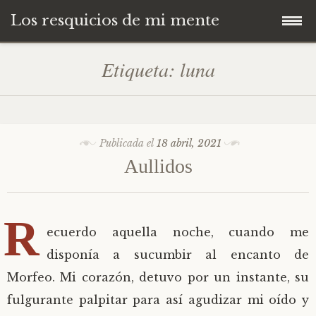
Los resquicios de mi mente
Ir
Inicio
Etiqueta:
luna
al
contenido
Política de privacidad
Política de cookies
Publicada el
18 abril, 2021
Aullidos
Contacto
R
ecuerdo aquella noche, cuando me
disponía a sucumbir al encanto de
Morfeo. Mi corazón, detuvo por un instante, su
fulgurante palpitar para así agudizar mi oído y